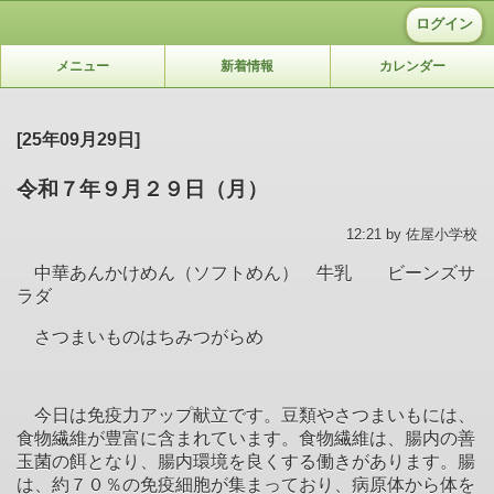
ログイン
メニュー
新着情報
カレンダー
[25年09月29日]
令和７年９月２９日（月）
12:21 by 佐屋小学校
中華あんかけめん（ソフトめん） 牛乳 ビーンズサ
ラダ
さつまいものはちみつがらめ
今日は免疫力アップ献立です。豆類やさつまいもには、
食物繊維が豊富に含まれています。食物繊維は、腸内の善
玉菌の餌となり、腸内環境を良くする働きがあります。腸
は、約７０％の免疫細胞が集まっており、病原体から体を