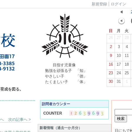
新規登録
ログイン
日
月
火
26
27
28
2
3
4
9
10
11
16
17
18
目指す児童像
勉強を頑張る子 「知」
23
24
25
やさしい子 「徳」
30
31
1
たくましい子 「体」
の育成を図る。
訪問者カウンター
COUNTER
事へ
次の記事へ >
新着情報（過去一か月分）
日にちで