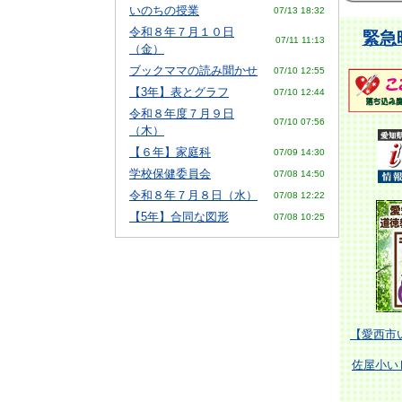
いのちの授業
07/13 18:32
令和８年７月１０日
緊急
07/11 11:13
（金）
ブックママの読み聞かせ
07/10 12:55
【3年】表とグラフ
07/10 12:44
令和８年度７月９日
07/10 07:56
（木）
【６年】家庭科
07/09 14:30
学校保健委員会
07/08 14:50
令和８年７月８日（水）
07/08 12:22
【5年】合同な図形
07/08 10:25
【愛西市
佐屋小いじ