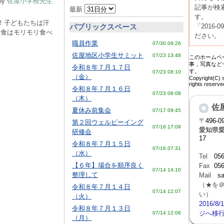
by
佐屋小学校先生
記事が検
最新
す。
！子どもたちは汗
パブリックスペース
「2016-
給食はモリモリ食べ
ださい。
職員作業
07/30 09:26
佐屋地区小学生サミット
07/23 13:48
このホームペ
事，写真など
令和８年７月１７日
す。
07/23 08:10
（金）
Copyright(C) 
rights reser
令和８年７月１６日
07/23 08:08
（木）
佐
夏休み前集会
07/17 09:45
〒
496-0
第２回ウェルビーイング
07/16 17:09
愛知県
研修会
17
令和８年７月１５日
07/16 07:31
（水）
Tel
056
【６年】場合を順序良く
Fax
056
07/14 14:10
整理して
Mail
sa
（★を
令和８年７月１４日
07/14 12:07
い）
（火）
2016/
令和８年７月１３日
ジへ移
07/14 12:06
（月）