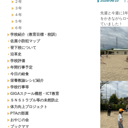
2026/06/10
２年
３年
先週と今週に1
４年
をかきながらロ
５年
ていました！
６年
学校紹介（教育目標・校訓）
佐屋小防犯マップ
登下校について
沿革史
学校評価
年間行事予定
今日の給食
栄養教諭レシピ紹介
学校行事等
GIGAスクール構想・ICT教育
ＳＮＳトラブル等の未然防止
体力向上プロジェクト
PTAの部屋
おやじの会
ブックママ