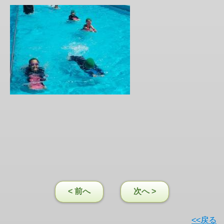
< 前へ
次へ >
<<戻る