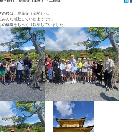
修学旅行 鹿苑寺（金閣）・二条城
学の後は、鹿苑寺（金閣）へ。
にみんな感動していたようです。
りの構造をじっくり観察していました。