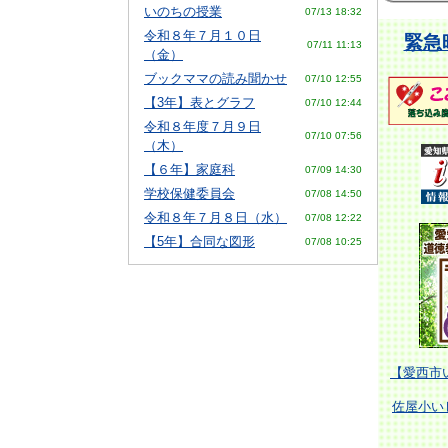
いのちの授業
07/13 18:32
令和８年７月１０日
緊急
07/11 11:13
（金）
ブックママの読み聞かせ
07/10 12:55
【3年】表とグラフ
07/10 12:44
令和８年度７月９日
07/10 07:56
（木）
【６年】家庭科
07/09 14:30
学校保健委員会
07/08 14:50
令和８年７月８日（水）
07/08 12:22
【5年】合同な図形
07/08 10:25
【愛西市
佐屋小いじ