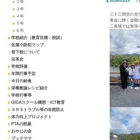
2026/05/29
２年
３年
三十三間堂の見
４年
黄金に輝く金閣
５年
二条城では鴬張
６年
学校紹介（教育目標・校訓）
佐屋小防犯マップ
登下校について
沿革史
学校評価
年間行事予定
今日の給食
栄養教諭レシピ紹介
学校行事等
GIGAスクール構想・ICT教育
ＳＮＳトラブル等の未然防止
体力向上プロジェクト
PTAの部屋
おやじの会
ブックママ