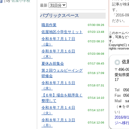
| by
佐屋小学校
記事が検
最新
す。
パブリックスペース
「2016-
ださい。
職員作業
07/30 09:26
佐屋地区小学生サミット
07/23 13:48
このホームペ
事，写真など
令和８年７月１７日
す。
07/23 08:10
（金）
Copyright(C) 
rights reser
令和８年７月１６日
07/23 08:08
（木）
佐
夏休み前集会
07/17 09:45
〒
496-0
第２回ウェルビーイング
07/16 17:09
愛知県
研修会
17
令和８年７月１５日
07/16 07:31
（水）
Tel
056
【６年】場合を順序良く
Fax
056
07/14 14:10
整理して
Mail
sa
（★を
令和８年７月１４日
07/14 12:07
い）
（火）
2016/
令和８年７月１３日
ジへ移
07/14 12:06
（月）