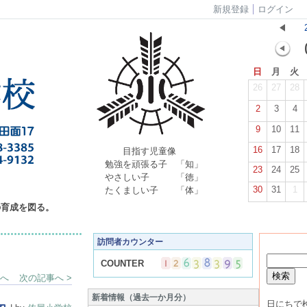
新規登録
ログイン
日
月
火
26
27
28
2
3
4
9
10
11
16
17
18
目指す児童像
勉強を頑張る子 「知」
23
24
25
やさしい子 「徳」
30
31
1
たくましい子 「体」
の育成を図る。
訪問者カウンター
COUNTER
事へ
次の記事へ >
新着情報（過去一か月分）
日にちで