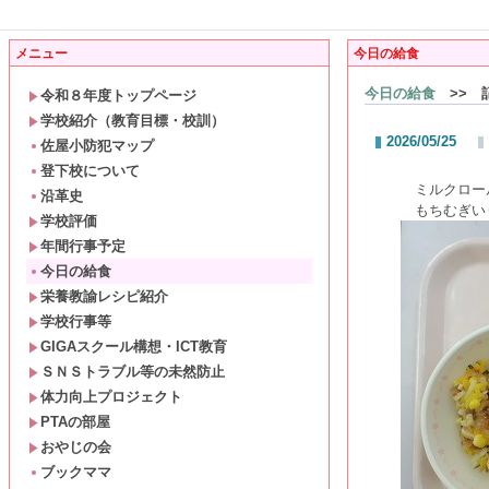
メニュー
今日の給食
今日の給食
>> 
令和８年度トップページ
学校紹介（教育目標・校訓）
2026/05/25
佐屋小防犯マップ
登下校について
ミルクロール
沿革史
もちむぎいり
学校評価
年間行事予定
今日の給食
栄養教諭レシピ紹介
学校行事等
GIGAスクール構想・ICT教育
ＳＮＳトラブル等の未然防止
体力向上プロジェクト
PTAの部屋
おやじの会
ブックママ