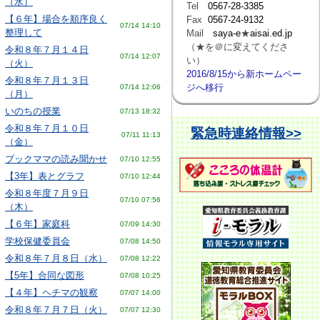
（水）
Tel
0567-28-3385
【６年】場合を順序良く
Fax
0567-24-9132
07/14 14:10
整理して
Mail
saya-e
★
aisai.ed.jp
（★を＠に変えてくださ
令和８年７月１４日
07/14 12:07
い）
（火）
2016/8/15から新ホームペー
令和８年７月１３日
ジへ移行
07/14 12:06
（月）
いのちの授業
07/13 18:32
令和８年７月１０日
緊急時連絡情報>>
07/11 11:13
（金）
ブックママの読み聞かせ
07/10 12:55
【3年】表とグラフ
07/10 12:44
令和８年度７月９日
07/10 07:56
（木）
【６年】家庭科
07/09 14:30
学校保健委員会
07/08 14:50
令和８年７月８日（水）
07/08 12:22
【5年】合同な図形
07/08 10:25
【４年】ヘチマの観察
07/07 14:00
令和８年７月７日（火）
07/07 12:30