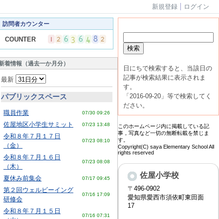
新規登録
ログイン
訪問者カウンター
COUNTER
新着情報（過去一か月分）
日にちで検索すると、当該日の
記事が検索結果に表示されま
最新
す。
パブリックスペース
「2016-09-20」等で検索してく
ださい。
職員作業
07/30 09:26
佐屋地区小学生サミット
07/23 13:48
このホームページ内に掲載している記
事，写真など一切の無断転載を禁じま
令和８年７月１７日
す。
07/23 08:10
（金）
Copyright(C) saya Elementary School All
rights reserved
令和８年７月１６日
07/23 08:08
（木）
佐屋小学校
夏休み前集会
07/17 09:45
〒
496-0902
第２回ウェルビーイング
07/16 17:09
愛知県愛西市須依町東田面
研修会
17
令和８年７月１５日
07/16 07:31