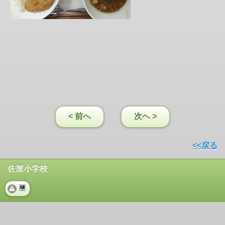
< 前へ
次へ >
<<戻る
佐屋小学校